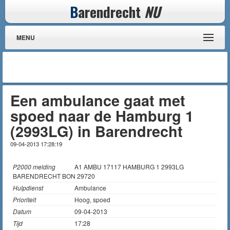
B
arendrecht
NU
MENU
Een ambulance gaat met
spoed naar de Hamburg 1
(2993LG) in Barendrecht
09-04-2013 17:28:19
P2000 melding
A1 AMBU 17117 HAMBURG 1 2993LG
BARENDRECHT BON 29720
Hulpdienst
Ambulance
Prioriteit
Hoog, spoed
Datum
09-04-2013
Tijd
17:28