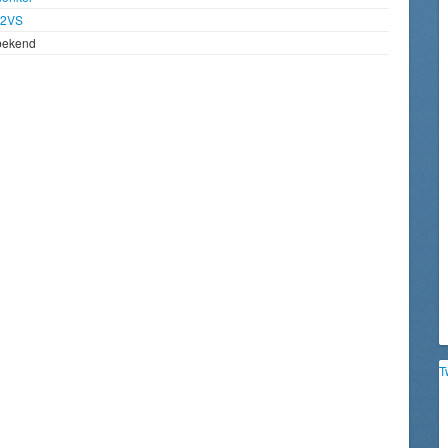
92VS
bekend
T