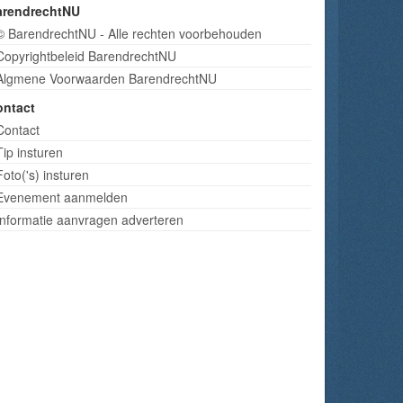
arendrechtNU
© BarendrechtNU - Alle rechten voorbehouden
Copyrightbeleid BarendrechtNU
Algmene Voorwaarden BarendrechtNU
ontact
Contact
Tip insturen
Foto('s) insturen
Evenement aanmelden
Informatie aanvragen adverteren