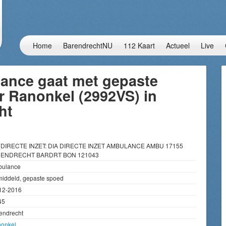
Home
BarendrechtNU
112 Kaart
Actueel
Live
ance gaat met gepaste
r Ranonkel (2992VS) in
ht
(DIRECTE INZET: DIA DIRECTE INZET AMBULANCE AMBU 17155
RENDRECHT BARDRT BON 121043
ulance
iddeld, gepaste spoed
12-2016
45
endrecht
onkel