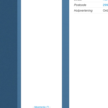
Postcode
29
Hulpverlening
On
-
Advertentie (?)
-