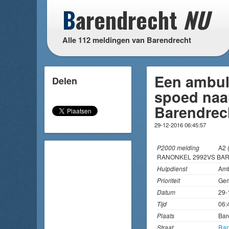
B
arendrecht
NU
Alle 112 meldingen van Barendrecht
Een ambul
Delen
spoed naa
Barendrec
29-12-2016 06:45:57
P2000 melding
A2 
RANONKEL 2992VS BA
Hulpdienst
Amb
Prioriteit
Gem
Datum
29-
Tijd
06:
Plaats
Bar
Straat
Ran