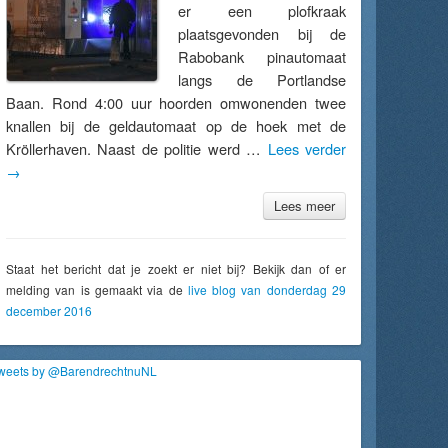
er een plofkraak
plaatsgevonden bij de
Rabobank pinautomaat
langs de Portlandse
Baan. Rond 4:00 uur hoorden omwonenden twee
knallen bij de geldautomaat op de hoek met de
Kröllerhaven. Naast de politie werd …
Lees verder
→
Lees meer
Staat het bericht dat je zoekt er niet bij? Bekijk dan of er
melding van is gemaakt via de
live blog van donderdag 29
december 2016
weets by @BarendrechtnuNL