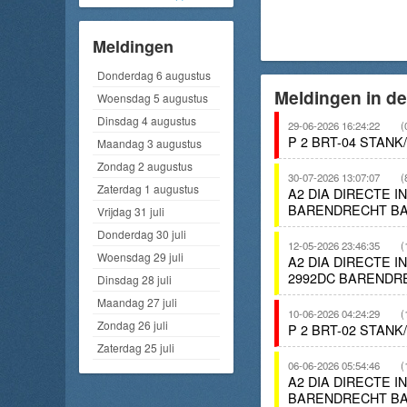
Meldingen
Donderdag 6 augustus
Meldingen in d
Woensdag 5 augustus
Dinsdag 4 augustus
29-06-2026 16:24:22
(
P 2 BRT-04 STAN
Maandag 3 augustus
Zondag 2 augustus
30-07-2026 13:07:07
(
Zaterdag 1 augustus
A2 DIA DIRECTE 
BARENDRECHT BA
Vrijdag 31 juli
Donderdag 30 juli
12-05-2026 23:46:35
(
Woensdag 29 juli
A2 DIA DIRECTE 
2992DC BARENDR
Dinsdag 28 juli
Maandag 27 juli
10-06-2026 04:24:29
(
Zondag 26 juli
P 2 BRT-02 STAN
Zaterdag 25 juli
06-06-2026 05:54:46
(
A2 DIA DIRECTE 
BARENDRECHT BA