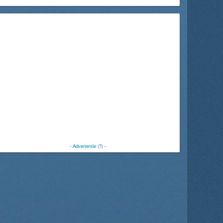
-
Advertentie (?)
-