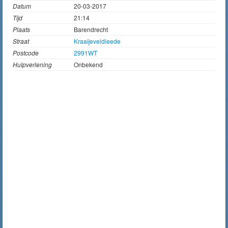
Datum
20-03-2017
Tijd
21:14
Plaats
Barendrecht
Straat
Kraaijeveldleede
Postcode
2991WT
Hulpverlening
Onbekend