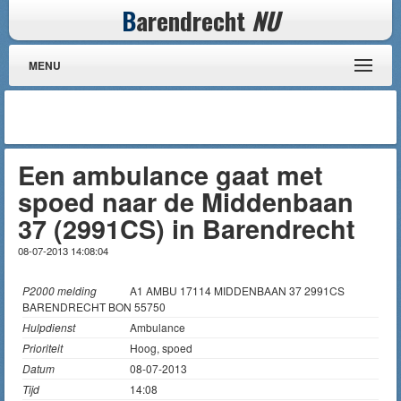
B
arendrecht
NU
MENU
Een ambulance gaat met
spoed naar de Middenbaan
37 (2991CS) in Barendrecht
08-07-2013 14:08:04
P2000 melding
A1 AMBU 17114 MIDDENBAAN 37 2991CS
BARENDRECHT BON 55750
Hulpdienst
Ambulance
Prioriteit
Hoog, spoed
Datum
08-07-2013
Tijd
14:08