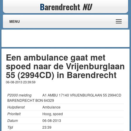
B
arendrecht
NU
MENU
Een ambulance gaat met
spoed naar de Vrijenburglaan
55 (2994CD) in Barendrecht
06-08-2013 23:39:59
P2000 melding
A1 AMBU 17140 VRIJENBURGLAAN 55 2994CD
BARENDRECHT BON 64329
Hulpdienst
Ambulance
Prioriteit
Hoog, spoed
Datum
06-08-2013
Tijd
23:39