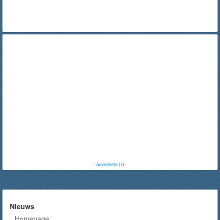
-
Advertentie (?)
-
Nieuws
Homepage