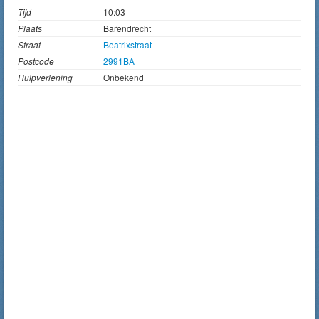
Tijd
10:03
Plaats
Barendrecht
Straat
Beatrixstraat
Postcode
2991BA
Hulpverlening
Onbekend