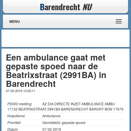
B
arendrecht
NU
MENU
Een ambulance gaat met
gepaste spoed naar de
Beatrixstraat (2991BA) in
Barendrecht
07-02-2019 10:03:11
P2000 melding
A2 DIA DIRECTE INZET AMBULANCE AMBU
17132 BEATRIXSTRAAT 2991BA BARENDRECHT BARDRT BON 17679
Hulpdienst
Ambulance
Prioriteit
Gemiddeld, gepaste spoed
Datum
07-02-2019