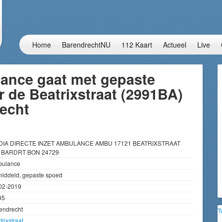
Home
BarendrechtNU
112 Kaart
Actueel
Live
ance gaat met gepaste
 de Beatrixstraat (2991BA)
recht
DIA DIRECTE INZET AMBULANCE AMBU 17121 BEATRIXSTRAAT
 BARDRT BON 24729
ulance
iddeld, gepaste spoed
02-2019
35
endrecht
T
rixstraat