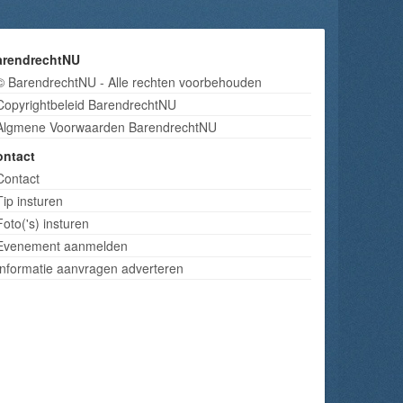
arendrechtNU
© BarendrechtNU - Alle rechten voorbehouden
Copyrightbeleid BarendrechtNU
Algmene Voorwaarden BarendrechtNU
ontact
Contact
Tip insturen
Foto('s) insturen
Evenement aanmelden
Informatie aanvragen adverteren