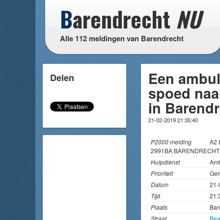
B
arendrecht
NU
Alle 112 meldingen van Barendrecht
Een ambul
Delen
spoed naar
in Barend
21-02-2019 21:35:40
P2000 melding
A2 
2991BA BARENDRECHT
Hulpdienst
Amb
Prioriteit
Gem
Datum
21-
Tijd
21:
Plaats
Bar
Straat
Beat