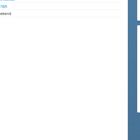
91BA
bekend