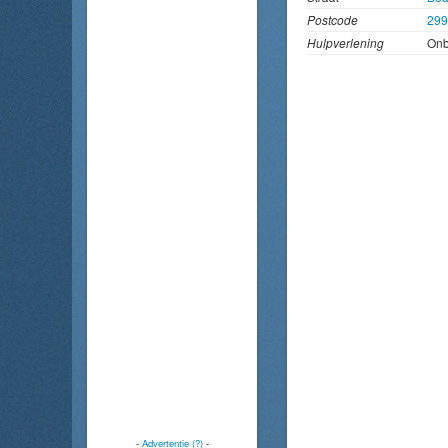
Postcode
29
Hulpverlening
On
-
Advertentie (?)
-