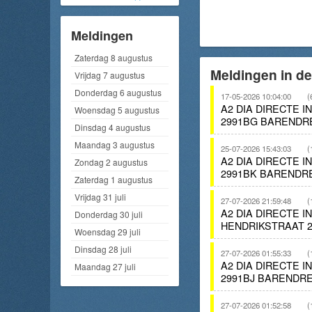
Meldingen
Zaterdag 8 augustus
Meldingen in de
Vrijdag 7 augustus
Donderdag 6 augustus
17-05-2026 10:04:00
(
A2 DIA DIRECTE 
Woensdag 5 augustus
2991BG BARENDR
Dinsdag 4 augustus
Maandag 3 augustus
25-07-2026 15:43:03
(
A2 DIA DIRECTE 
Zondag 2 augustus
2991BK BARENDR
Zaterdag 1 augustus
Vrijdag 31 juli
27-07-2026 21:59:48
(
A2 DIA DIRECTE I
Donderdag 30 juli
HENDRIKSTRAAT 
Woensdag 29 juli
Dinsdag 28 juli
27-07-2026 01:55:33
(
A2 DIA DIRECTE 
Maandag 27 juli
2991BJ BARENDRE
27-07-2026 01:52:58
(