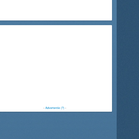
-
Advertentie (?)
-