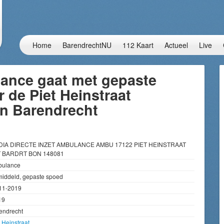
Home
BarendrechtNU
112 Kaart
Actueel
Live
ance gaat met gepaste
 de Piet Heinstraat
in Barendrecht
DIA DIRECTE INZET AMBULANCE AMBU 17122 PIET HEINSTRAAT
 BARDRT BON 148081
ulance
iddeld, gepaste spoed
11-2019
19
endrecht
t Heinstraat