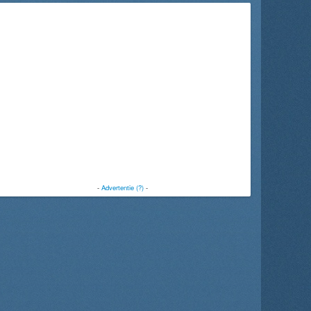
-
Advertentie (?)
-