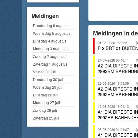
Meldingen
Donderdag 6 augustus
Meldingen in de
Woensdag 5 augustus
Dinsdag 4 augustus
01-08-2026 15:00:21
(
P 2 BRT-01 BUIT
Maandag 3 augustus
Zondag 2 augustus
24-07-2026 00:45:11
(
Zaterdag 1 augustus
A2 DIA DIRECTE 
2992BM BARENDR
Vrijdag 31 juli
Donderdag 30 juli
22-05-2026 16:03:39
(
Woensdag 29 juli
A2 DIA DIRECTE 
2992BM BARENDR
Dinsdag 28 juli
Maandag 27 juli
19-06-2026 16:04:13
(
Zondag 26 juli
A1 DIA DIRECTE 
2992BA BARENDR
Zaterdag 25 juli
05-06-2026 21:01:07
(
A1 DIA DIRECTE 