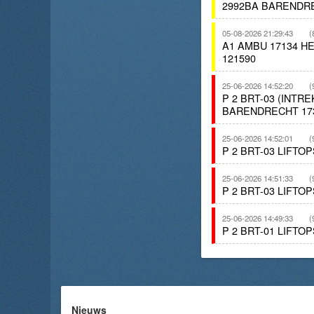
2992BA BARENDR
05-08-2026 21:29:43
(
A1 AMBU 17134 H
121590
25-06-2026 14:52:20
(
P 2 BRT-03 (INT
BARENDRECHT 17
25-06-2026 14:52:01
(
P 2 BRT-03 LIFT
25-06-2026 14:51:33
(
P 2 BRT-03 LIFT
25-06-2026 14:49:33
(
P 2 BRT-01 LIFT
Nieuws