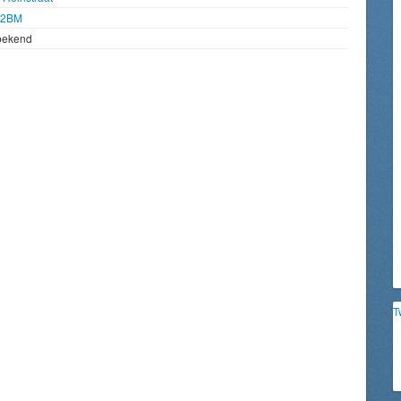
92BM
bekend
T