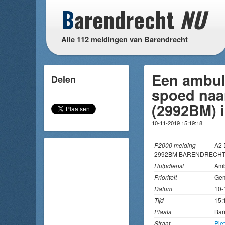
B
arendrecht
NU
Alle 112 meldingen van Barendrecht
Een ambul
Delen
spoed naar
(2992BM) 
10-11-2019 15:19:18
P2000 melding
A2 
2992BM BARENDRECHT
Hulpdienst
Amb
Prioriteit
Gem
Datum
10-
Tijd
15:
Plaats
Bar
Straat
Pie