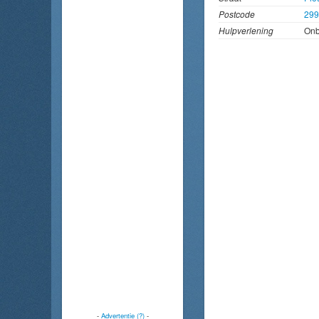
Postcode
29
Hulpverlening
On
-
Advertentie (?)
-