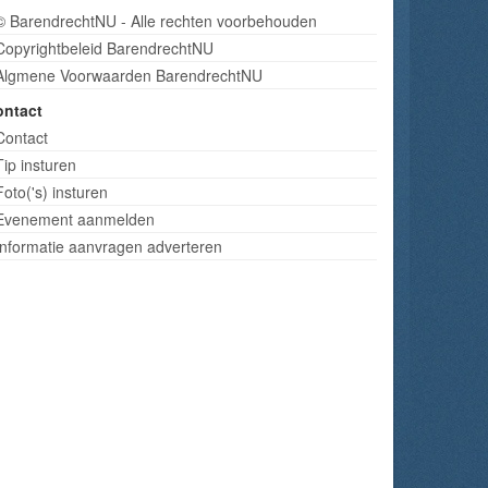
© BarendrechtNU - Alle rechten voorbehouden
Copyrightbeleid BarendrechtNU
Algmene Voorwaarden BarendrechtNU
ontact
Contact
Tip insturen
Foto('s) insturen
Evenement aanmelden
Informatie aanvragen adverteren