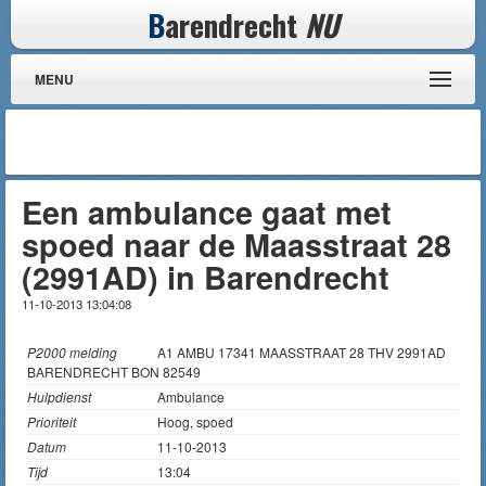
B
arendrecht
NU
MENU
Een ambulance gaat met
spoed naar de Maasstraat 28
(2991AD) in Barendrecht
11-10-2013 13:04:08
P2000 melding
A1 AMBU 17341 MAASSTRAAT 28 THV 2991AD
BARENDRECHT BON 82549
Hulpdienst
Ambulance
Prioriteit
Hoog, spoed
Datum
11-10-2013
Tijd
13:04