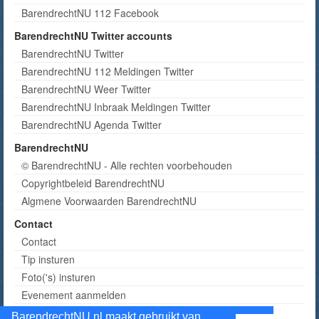
BarendrechtNU 112 Facebook
BarendrechtNU Twitter accounts
BarendrechtNU Twitter
BarendrechtNU 112 Meldingen Twitter
BarendrechtNU Weer Twitter
BarendrechtNU Inbraak Meldingen Twitter
BarendrechtNU Agenda Twitter
BarendrechtNU
© BarendrechtNU - Alle rechten voorbehouden
Copyrightbeleid BarendrechtNU
Algmene Voorwaarden BarendrechtNU
Contact
Contact
Tip insturen
Foto('s) insturen
Evenement aanmelden
Informatie aanvragen adverteren
BarendrechtNU.nl maakt gebruikt van