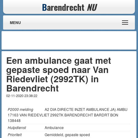
B
arendrecht
NU
MENU
Een ambulance gaat met
gepaste spoed naar Van
Riedevliet (2992TK) in
Barendrecht
02-11-2020 23:38:22
P2000 melding
A2 DIA DIRECTE INZET AMBULANCE JA) AMBU
17163 VAN RIEDEVLIET 2992TK BARENDRECHT BARDRT BON
138448
Hulpdienst
Ambulance
Prioriteit
Gemiddeld, gepaste spoed