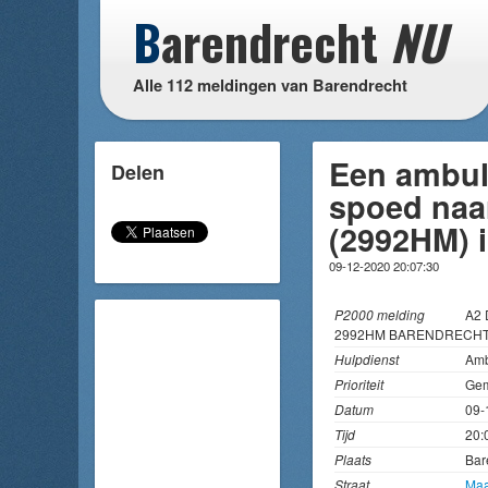
B
arendrecht
NU
Alle 112 meldingen van Barendrecht
Een ambul
Delen
spoed naa
(2992HM) 
09-12-2020 20:07:30
P2000 melding
A2
2992HM BARENDRECHT
Hulpdienst
Amb
Prioriteit
Gem
Datum
09-
Tijd
20:
Plaats
Bar
Straat
Maa