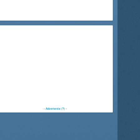
-
Advertentie (?)
-