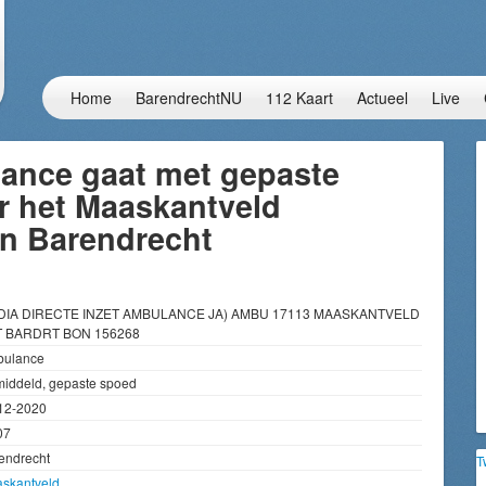
Home
BarendrechtNU
112 Kaart
Actueel
Live
ance gaat met gepaste
r het Maaskantveld
in Barendrecht
 DIA DIRECTE INZET AMBULANCE JA) AMBU 17113 MAASKANTVELD
 BARDRT BON 156268
ulance
iddeld, gepaste spoed
12-2020
07
endrecht
T
skantveld