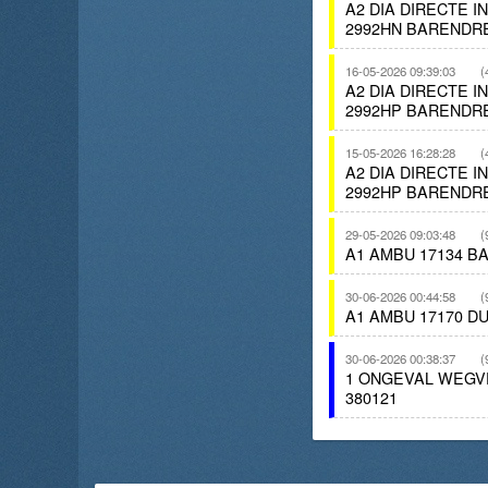
A2 DIA DIRECTE 
2992HN BARENDR
16-05-2026 09:39:03
(
A2 DIA DIRECTE 
2992HP BARENDR
15-05-2026 16:28:28
(
A2 DIA DIRECTE 
2992HP BARENDR
29-05-2026 09:03:48
(
A1 AMBU 17134 B
30-06-2026 00:44:58
(
A1 AMBU 17170 
30-06-2026 00:38:37
(
1 ONGEVAL WEGV
380121