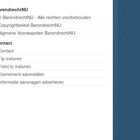
arendrechtNU
© BarendrechtNU - Alle rechten voorbehouden
Copyrightbeleid BarendrechtNU
Algmene Voorwaarden BarendrechtNU
ontact
Contact
Tip insturen
Foto('s) insturen
Evenement aanmelden
Informatie aanvragen adverteren