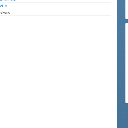
92HM
bekend