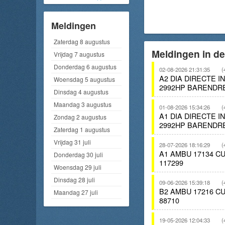
Meldingen
Zaterdag 8 augustus
Meldingen in d
Vrijdag 7 augustus
Donderdag 6 augustus
02-08-2026 21:31:35
(
A2 DIA DIRECTE 
Woensdag 5 augustus
2992HP BARENDR
Dinsdag 4 augustus
Maandag 3 augustus
01-08-2026 15:34:26
(
A1 DIA DIRECTE 
Zondag 2 augustus
2992HP BARENDR
Zaterdag 1 augustus
Vrijdag 31 juli
28-07-2026 18:16:29
(
A1 AMBU 17134 
Donderdag 30 juli
117299
Woensdag 29 juli
Dinsdag 28 juli
09-06-2026 15:39:18
(
B2 AMBU 17216 
Maandag 27 juli
88710
19-05-2026 12:04:33
(