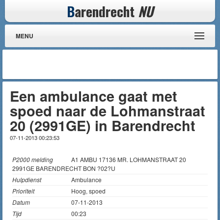
B
arendrecht
NU
MENU
Een ambulance gaat met
spoed naar de Lohmanstraat
20 (2991GE) in Barendrecht
07-11-2013 00:23:53
P2000 melding
A1 AMBU 17136 MR. LOHMANSTRAAT 20
2991GE BARENDRECHT BON ?02?U
Hulpdienst
Ambulance
Prioriteit
Hoog, spoed
Datum
07-11-2013
Tijd
00:23