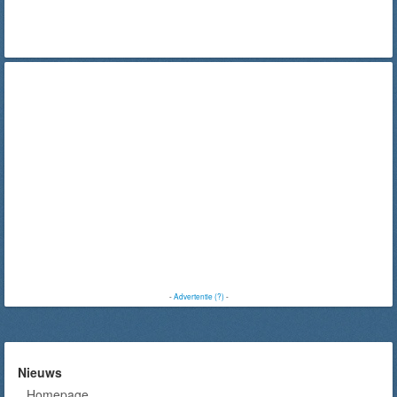
-
Advertentie (?)
-
Nieuws
Homepage