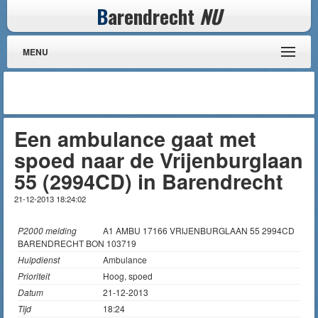
B
arendrecht
NU
MENU
Een ambulance gaat met
spoed naar de Vrijenburglaan
55 (2994CD) in Barendrecht
21-12-2013 18:24:02
P2000 melding
A1 AMBU 17166 VRIJENBURGLAAN 55 2994CD
BARENDRECHT BON 103719
Hulpdienst
Ambulance
Prioriteit
Hoog, spoed
Datum
21-12-2013
Tijd
18:24