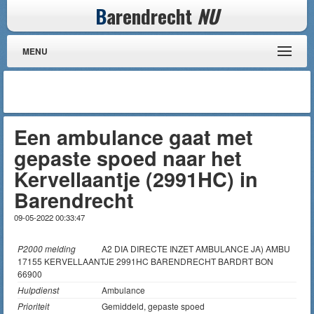
B
arendrecht
NU
MENU
Een ambulance gaat met
gepaste spoed naar het
Kervellaantje (2991HC) in
Barendrecht
09-05-2022 00:33:47
P2000 melding
A2 DIA DIRECTE INZET AMBULANCE JA) AMBU
17155 KERVELLAANTJE 2991HC BARENDRECHT BARDRT BON
66900
Hulpdienst
Ambulance
Prioriteit
Gemiddeld, gepaste spoed