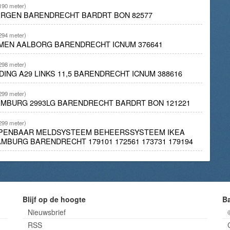
190 meter)
BERGEN BARENDRECHT BARDRT BON 82577
294 meter)
EMEN AALBORG BARENDRECHT ICNUM 376641
298 meter)
DING A29 LINKS 11,5 BARENDRECHT ICNUM 388616
299 meter)
AMBURG 2993LG BARENDRECHT BARDRT BON 121221
299 meter)
 OPENBAAR MELDSYSTEEM BEHEERSSYSTEEM IKEA
BURG BARENDRECHT 179101 172561 173731 179194
Blijf op de hoogte
B
Nieuwsbrief
RSS