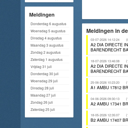
Meldingen
Donderdag 6 augustus
Meldingen in d
Woensdag 5 augustus
Dinsdag 4 augustus
03-07-2026 14:12:24
(
A2 DIA DIRECTE 
Maandag 3 augustus
BARENDRECHT BA
Zondag 2 augustus
Zaterdag 1 augustus
18-07-2026 13:46:08
(
A2 DIA DIRECTE 
Vrijdag 31 juli
BARENDRECHT BA
Donderdag 30 juli
Woensdag 29 juli
25-06-2026 10:23:20
(
A1 AMBU 17812 B
Dinsdag 28 juli
Maandag 27 juli
04-06-2026 09:30:13
(
Zondag 26 juli
A2 AMBU 17341 B
Zaterdag 25 juli
18-05-2026 12:35:07
(
B2 AMBU 17407 B