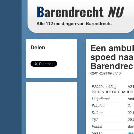
B
arendrecht
NU
Alle 112 meldingen van Barendrecht
Een ambul
Delen
spoed naa
Barendrec
02-01-2023 09:57:16
P2000 melding
A2 
BARENDRECHT BARDRT
Hulpdienst
Amb
Prioriteit
Gem
Datum
02-
Tijd
09:
Plaats
Bar
Straat
Br