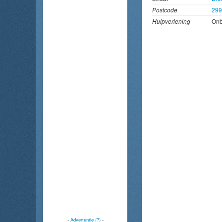
Postcode
299
Hulpverlening
On
-
Advertentie (?)
-