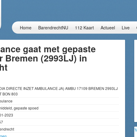
Home
BarendrechtNU
112 Kaart
Actueel
Live
ance gaat met gepaste
r Bremen (2993LJ) in
ht
DIA DIRECTE INZET AMBULANCE JA) AMBU 17109 BREMEN 2993LJ
 BON 803
ulance
iddeld, gepaste spoed
01-2023
57
endrecht
T
emen