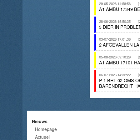
29-05-2026 14:58:56
(
A1 AMBU 17349 
28-06-2026 15:50:35
(
3 DIER IN PROBL
03-07-2026 17:01:36
(
2 AFGEVALLEN LA
05-08-2026 09:10:29
(
A1 AMBU 17101 H
06-07-2026 14:32:22
(
P 1 BRT-02 OMS
BARENDRECHT HAM
Nieuws
Homepage
Actueel