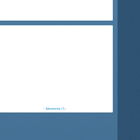
-
Advertentie (?)
-