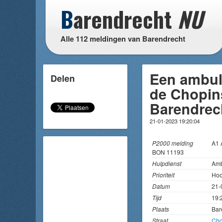
B
arendrecht
NU
Alle 112 meldingen van Barendrecht
Een ambul
Delen
de Chopins
Barendrec
21-01-2023 19:20:04
P2000 melding
A1
BON 11193
Hulpdienst
Amb
Prioriteit
Hoo
Datum
21-
Tijd
19:
Plaats
Bar
Straat
Cho