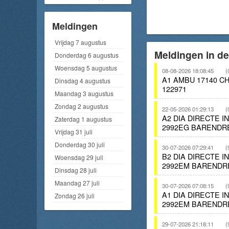
Meldingen
Vrijdag 7 augustus
Meldingen in de
Donderdag 6 augustus
Woensdag 5 augustus
08-08-2026 18:08:45
(
A1 AMBU 17140 
Dinsdag 4 augustus
122971
Maandag 3 augustus
Zondag 2 augustus
22-05-2026 01:29:13
(
A2 DIA DIRECTE 
Zaterdag 1 augustus
2992EG BARENDR
Vrijdag 31 juli
Donderdag 30 juli
30-07-2026 07:29:41
(
B2 DIA DIRECTE 
Woensdag 29 juli
2992EM BARENDR
Dinsdag 28 juli
Maandag 27 juli
30-07-2026 07:08:15
(
A1 DIA DIRECTE 
Zondag 26 juli
2992EM BARENDR
29-07-2026 21:18:11
(