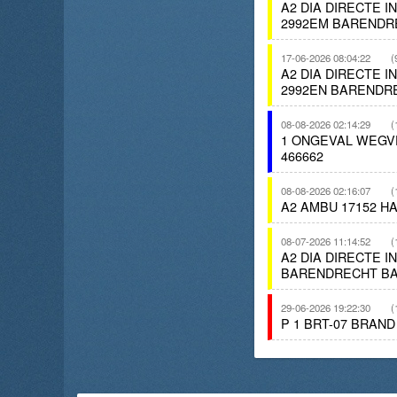
A2 DIA DIRECTE 
2992EM BARENDR
17-06-2026 08:04:22
(
A2 DIA DIRECTE 
2992EN BARENDR
08-08-2026 02:14:29
(
1 ONGEVAL WEGV
466662
08-08-2026 02:16:07
(
A2 AMBU 17152 H
08-07-2026 11:14:52
(
A2 DIA DIRECTE 
BARENDRECHT BA
29-06-2026 19:22:30
(
P 1 BRT-07 BRAN