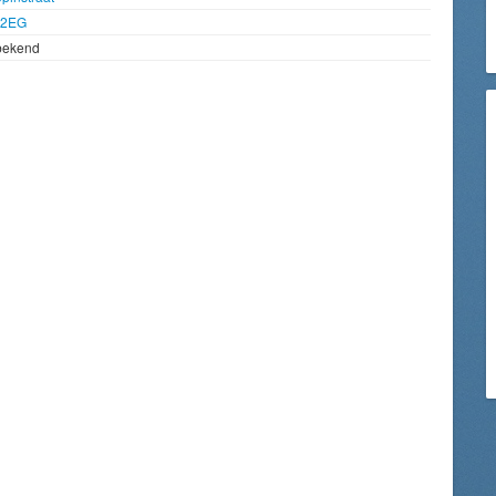
92EG
bekend