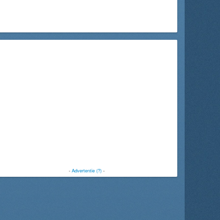
-
Advertentie (?)
-