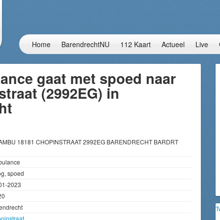
Home
BarendrechtNU
112 Kaart
Actueel
Live
ance gaat met spoed naar
traat (2992EG) in
ht
 AMBU 18181 CHOPINSTRAAT 2992EG BARENDRECHT BARDRT
ulance
g, spoed
01-2023
20
endrecht
T
pinstraat