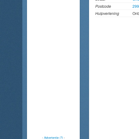
Postcode
29
Hulpverlening
On
-
Advertentie (?)
-