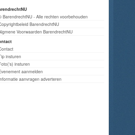
arendrechtNU
© BarendrechtNU - Alle rechten voorbehouden
Copyrightbeleid BarendrechtNU
Algmene Voorwaarden BarendrechtNU
ontact
Contact
Tip insturen
Foto('s) insturen
Evenement aanmelden
Informatie aanvragen adverteren