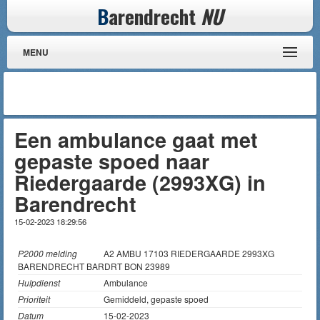
B
arendrecht
NU
MENU
Een ambulance gaat met
gepaste spoed naar
Riedergaarde (2993XG) in
Barendrecht
15-02-2023 18:29:56
P2000 melding
A2 AMBU 17103 RIEDERGAARDE 2993XG
BARENDRECHT BARDRT BON 23989
Hulpdienst
Ambulance
Prioriteit
Gemiddeld, gepaste spoed
Datum
15-02-2023