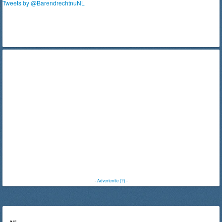
Tweets by @BarendrechtnuNL
-
Advertentie (?)
-