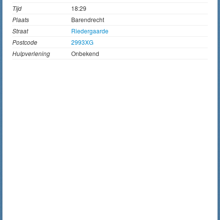
Tijd
18:29
Plaats
Barendrecht
Straat
Riedergaarde
Postcode
2993XG
Hulpverlening
Onbekend