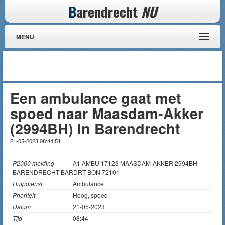
B
arendrecht
NU
MENU
Een ambulance gaat met
spoed naar Maasdam-Akker
(2994BH) in Barendrecht
21-05-2023 08:44:51
P2000 melding
A1 AMBU 17123 MAASDAM-AKKER 2994BH
BARENDRECHT BARDRT BON 72101
Hulpdienst
Ambulance
Prioriteit
Hoog, spoed
Datum
21-05-2023
Tijd
08:44