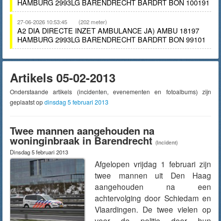
HAMBURG 2993LG BARENDRECHT BARDRT BON 100191
27-06-2026 10:53:45
(202 meter)
A2 DIA DIRECTE INZET AMBULANCE JA) AMBU 18197
HAMBURG 2993LG BARENDRECHT BARDRT BON 99101
Artikels 05-02-2013
Onderstaande artikels (incidenten, evenementen en fotoalbums) zijn
geplaatst op
dinsdag 5 februari 2013
Twee mannen aangehouden na
woninginbraak in Barendrecht
(Incident)
Dinsdag 5 februari 2013
Afgelopen vrijdag 1 februari zijn
twee mannen uit Den Haag
aangehouden na een
achtervolging door Schiedam en
Vlaardingen. De twee vielen op
voor de politie door hun