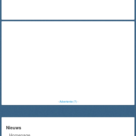
-
Advertentie (?)
-
Nieuws
Homepage