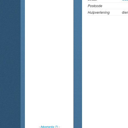
Postcode
Hulpverlening
die
-
Advertentie (?)
-