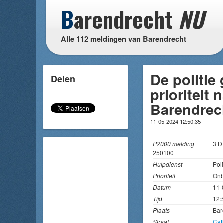
B
arendrecht
NU
Alle 112 meldingen van Barendrecht
De politie
Delen
prioriteit
Barendrec
11-05-2024 12:50:35
P2000 melding
3 
250100
Hulpdienst
Poli
Prioriteit
On
Datum
11-
Tijd
12:
Plaats
Bar
Straat
Cat