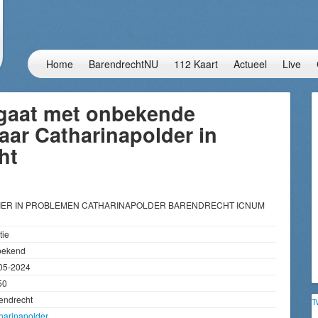
Home
BarendrechtNU
112 Kaart
Actueel
Live
 gaat met onbekende
 naar Catharinapolder in
ht
DIER IN PROBLEMEN CATHARINAPOLDER BARENDRECHT ICNUM
tie
bekend
05-2024
50
endrecht
T
harinapolder