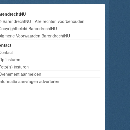
arendrechtNU
© BarendrechtNU - Alle rechten voorbehouden
Copyrightbeleid BarendrechtNU
Algmene Voorwaarden BarendrechtNU
ontact
Contact
Tip insturen
Foto('s) insturen
Evenement aanmelden
Informatie aanvragen adverteren