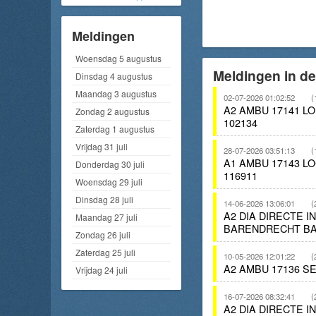
Meldingen
Woensdag 5 augustus
Meldingen in de
Dinsdag 4 augustus
Maandag 3 augustus
02-07-2026 01:02:52
(
A2 AMBU 17141 L
Zondag 2 augustus
102134
Zaterdag 1 augustus
Vrijdag 31 juli
28-07-2026 03:51:13
(
A1 AMBU 17143 
Donderdag 30 juli
116911
Woensdag 29 juli
Dinsdag 28 juli
14-06-2026 13:06:01
(
A2 DIA DIRECTE 
Maandag 27 juli
BARENDRECHT BA
Zondag 26 juli
Zaterdag 25 juli
10-05-2026 12:01:22
(
A2 AMBU 17136 S
Vrijdag 24 juli
16-07-2026 08:32:41
(
A2 DIA DIRECTE 