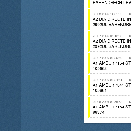
BARENDRECHT BA
03-08-2026 14:31:05
(
A2 DIA DIRECTE 
2992DL BARENDRE
25-07-2026 01:12:33
(
A2 DIA DIRECTE 
2992DL BARENDRE
08-07-2026 08:56:16
(
A1 AMBU 17154 
105662
08-07-2026 08:54:11
(
A1 AMBU 17341 
105661
09-06-2026 02:35:52
(
A1 AMBU 17154 
88374