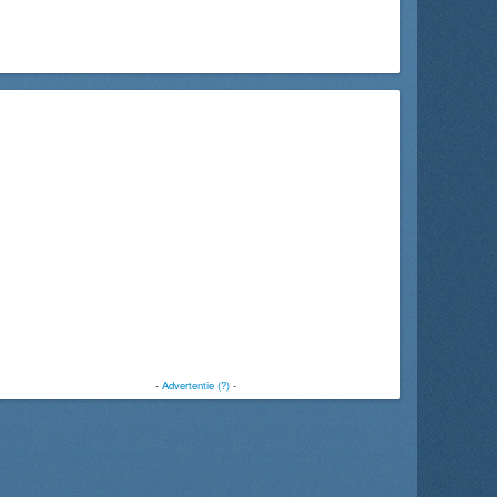
-
Advertentie (?)
-