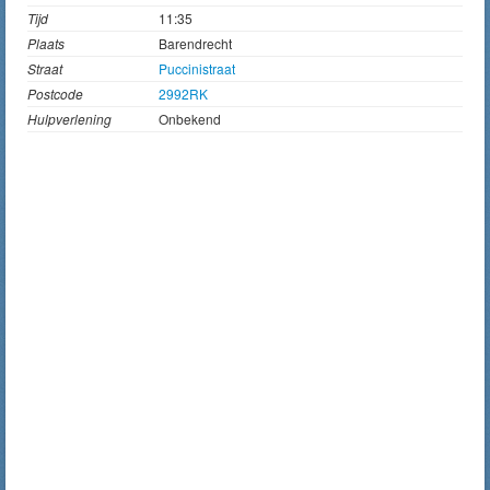
Tijd
11:35
Plaats
Barendrecht
Straat
Puccinistraat
Postcode
2992RK
Hulpverlening
Onbekend