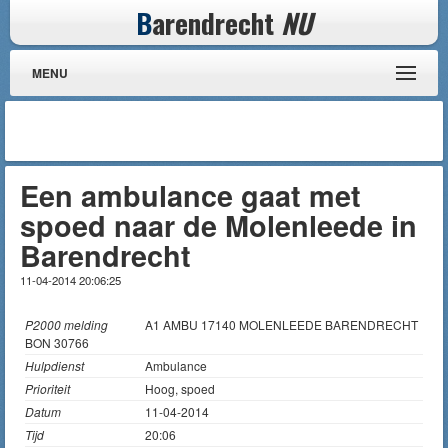
B
arendrecht
NU
MENU
Een ambulance gaat met
spoed naar de Molenleede in
Barendrecht
11-04-2014 20:06:25
P2000 melding
A1 AMBU 17140 MOLENLEEDE BARENDRECHT
BON 30766
Hulpdienst
Ambulance
Prioriteit
Hoog, spoed
Datum
11-04-2014
Tijd
20:06