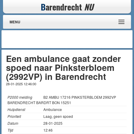
B
arendrecht
NU
MENU
Een ambulance gaat zonder
spoed naar Pinksterbloem
(2992VP) in Barendrecht
28-01-2025 12:46:00
P2000 melding
B2 AMBU 17216 PINKSTERBLOEM 2992VP
BARENDRECHT BARDRT BON 15251
Hulpdienst
Ambulance
Prioriteit
Laag, geen spoed
Datum
28-01-2025
Tijd
12:46