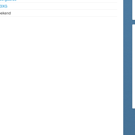
93XG
bekend