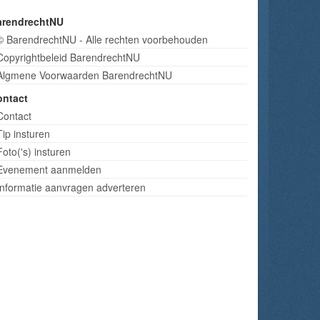
arendrechtNU
© BarendrechtNU - Alle rechten voorbehouden
Copyrightbeleid BarendrechtNU
Algmene Voorwaarden BarendrechtNU
ontact
Contact
Tip insturen
Foto('s) insturen
Evenement aanmelden
Informatie aanvragen adverteren