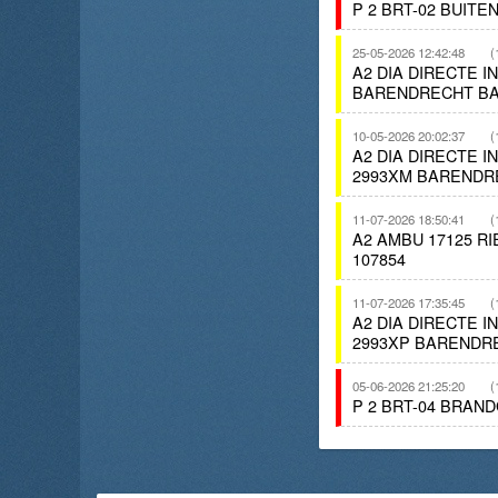
P 2 BRT-02 BUIT
25-05-2026 12:42:48
(
A2 DIA DIRECTE 
BARENDRECHT BA
10-05-2026 20:02:37
(
A2 DIA DIRECTE 
2993XM BARENDR
11-07-2026 18:50:41
(
A2 AMBU 17125 R
107854
11-07-2026 17:35:45
(
A2 DIA DIRECTE 
2993XP BARENDR
05-06-2026 21:25:20
(
P 2 BRT-04 BRAN