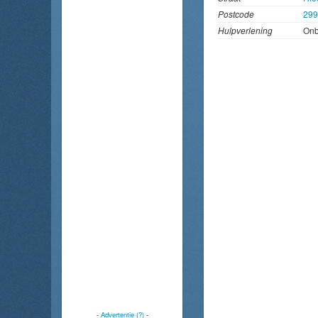
Postcode
29
Hulpverlening
On
-
Advertentie (?)
-