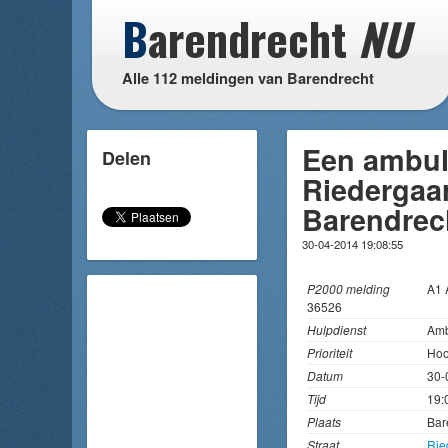
B
arendrecht
NU
Alle 112 meldingen van Barendrecht
Een ambul
Delen
Riedergaar
Barendrec
30-04-2014 19:08:55
P2000 melding
A1
36526
Hulpdienst
Amb
Prioriteit
Hoo
Datum
30-
Tijd
19:
Plaats
Bar
Straat
Rie