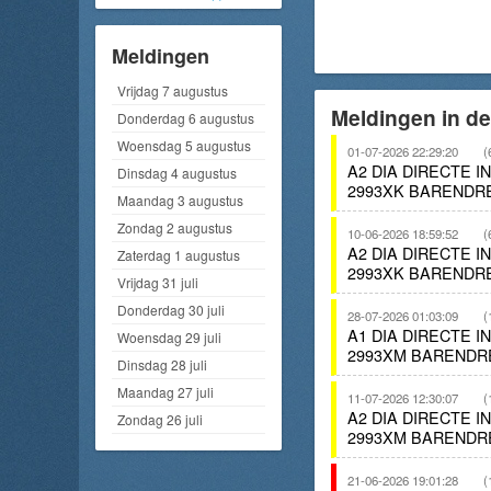
Meldingen
Vrijdag 7 augustus
Meldingen in d
Donderdag 6 augustus
Woensdag 5 augustus
01-07-2026 22:29:20
(
A2 DIA DIRECTE 
Dinsdag 4 augustus
2993XK BARENDR
Maandag 3 augustus
Zondag 2 augustus
10-06-2026 18:59:52
(
A2 DIA DIRECTE 
Zaterdag 1 augustus
2993XK BARENDR
Vrijdag 31 juli
Donderdag 30 juli
28-07-2026 01:03:09
(
A1 DIA DIRECTE 
Woensdag 29 juli
2993XM BARENDR
Dinsdag 28 juli
Maandag 27 juli
11-07-2026 12:30:07
(
A2 DIA DIRECTE 
Zondag 26 juli
2993XM BARENDR
21-06-2026 19:01:28
(