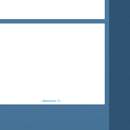
-
Advertentie (?)
-