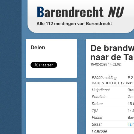
B
arendrecht
NU
Alle 112 meldingen van Barendrecht
De brandw
Delen
naar de T
15-02-2025 14:52:02
P2000 melding
P 2
BARENDRECHT 173631 
Hulpdienst
Bra
Prioriteit
Gem
Datum
15-
Tijd
14:
Plaats
Bar
Straat
Tal
Postcode