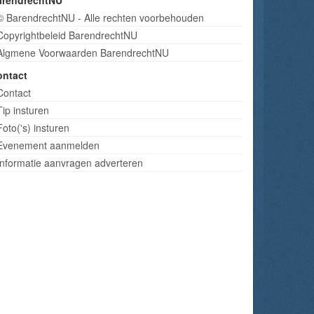
arendrechtNU
© BarendrechtNU - Alle rechten voorbehouden
Copyrightbeleid BarendrechtNU
Algmene Voorwaarden BarendrechtNU
ontact
Contact
Tip insturen
Foto('s) insturen
Evenement aanmelden
Informatie aanvragen adverteren