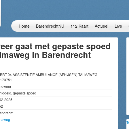
Home
BarendrechtNU
112 Kaart
Actueel
Live
eer gaat met gepaste spoed
almaweg in Barendrecht
 BRT-04 ASSISTENTIE AMBULANCE (AFHIJSEN) TALMAWEG
173751
ndweer
iddeld, gepaste spoed
02-2025
52
endrecht
maweg
T