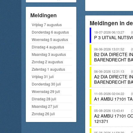
Meldingen
Meldingen in d
Vrijdag 7 augustus
Donderdag 6 augustus
18-07-2026 06:13:27
(
P 3 UITVAL NUTS
Woensdag 5 augustus
Dinsdag 4 augustus
06-06-2026 13:01:52
(
B2 DIA DIRECTE 
Maandag 3 augustus
BARENDRECHT BA
Zondag 2 augustus
Zaterdag 1 augustus
06-06-2026 12:31:13
(
A2 DIA DIRECTE 
Vrijdag 31 juli
BARENDRECHT BA
Donderdag 30 juli
Woensdag 29 juli
11-05-2026 02:04:22
(
A1 AMBU 17101 T
Dinsdag 28 juli
Maandag 27 juli
05-08-2026 13:43:41
(
Zondag 26 juli
A2 AMBU 17101 
121371
05-08-2026 11:58:39
(