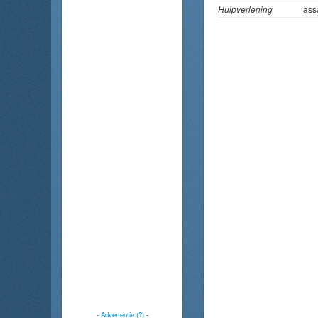
Hulpverlening
as
-
Advertentie (?)
-