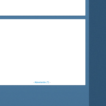
-
Advertentie (?)
-