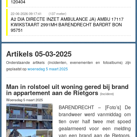
120404
22-06-2026 09:17:41
(137 meter)
A2 DIA DIRECTE INZET AMBULANCE JA) AMBU 17117
KWIKSTAART 2991MH BARENDRECHT BARDRT BON
95751
Artikels 05-03-2025
Onderstaande artikels (incidenten, evenementen en fotoalbums) zijn
geplaatst op
woensdag 5 maart 2025
Man in rolstoel uit woning gered bij brand
in appartement aan de Rietgors
(Incident)
Woensdag 5 maart 2025
BARENDRECHT – [Foto’s] De
brandweer werd vanmiddag om
tien over half twee met spoed
gealarmeerd voor een melding
van een brand aan de Rietgors.