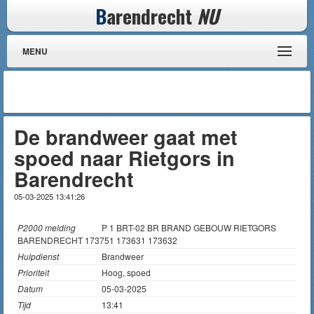
B
arendrecht
NU
MENU
De brandweer gaat met
spoed naar Rietgors in
Barendrecht
05-03-2025 13:41:26
P2000 melding
P 1 BRT-02 BR BRAND GEBOUW RIETGORS
BARENDRECHT 173751 173631 173632
Hulpdienst
Brandweer
Prioriteit
Hoog, spoed
Datum
05-03-2025
Tijd
13:41