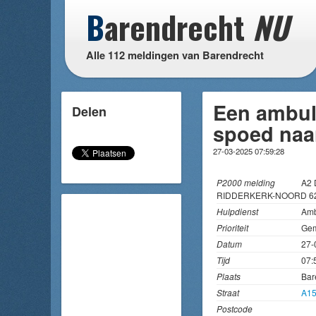
B
arendrecht
NU
Alle 112 meldingen van Barendrecht
Een ambul
Delen
spoed naar
27-03-2025 07:59:28
P2000 melding
A2 
RIDDERKERK-NOORD 62
Hulpdienst
Amb
Prioriteit
Gem
Datum
27-
Tijd
07:
Plaats
Bar
Straat
A1
Postcode