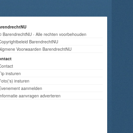
arendrechtNU
© BarendrechtNU - Alle rechten voorbehouden
Copyrightbeleid BarendrechtNU
Algmene Voorwaarden BarendrechtNU
ontact
Contact
Tip insturen
Foto('s) insturen
Evenement aanmelden
Informatie aanvragen adverteren