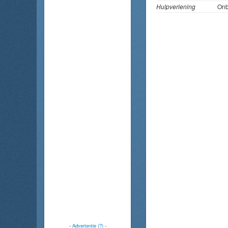
Hulpverlening
On
-
Advertentie (?)
-