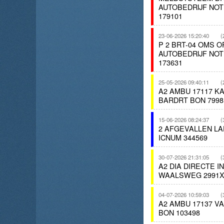
AUTOBEDRIJF NO
179101
23-06-2026 15:20:40
(
P 2 BRT-04 OMS
AUTOBEDRIJF NO
173631
25-05-2026 09:40:11
(
A2 AMBU 17117 
BARDRT BON 7998
15-06-2026 08:24:37
(
2 AFGEVALLEN LA
ICNUM 344569
30-07-2026 21:31:05
(
A2 DIA DIRECTE 
WAALSWEG 2991X
04-07-2026 10:59:03
(
A2 AMBU 17137 
BON 103498