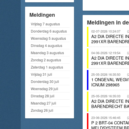
Meldingen
Meldingen in d
Vrijdag 7 augustus
Donderdag 6 augustus
02-07-2026 10:24:07
(
A2 DIA DIRECTE 
Woensdag 5 augustus
2991XR BARENDR
Dinsdag 4 augustus
Maandag 3 augustus
04-06-2026 12:19:54
(
A2 DIA DIRECTE 
Zondag 2 augustus
2991XR BARENDR
Zaterdag 1 augustus
Vrijdag 31 juli
25-05-2026 16:35:50
(
1 ONGEVAL WEGV
Donderdag 30 juli
ICNUM 298965
Woensdag 29 juli
Dinsdag 28 juli
25-05-2026 16:35:03
(
A2 DIA DIRECTE 
Maandag 27 juli
BARENDRECHT BA
Zondag 26 juli
23-06-2026 15:46:45
(
P 2 BRT-04 CON
MELDSYSTEEM BR