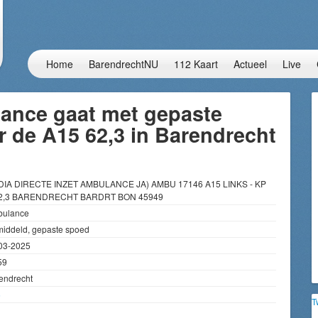
Home
BarendrechtNU
112 Kaart
Actueel
Live
ance gaat met gepaste
 de A15 62,3 in Barendrecht
DIA DIRECTE INZET AMBULANCE JA) AMBU 17146 A15 LINKS - KP
,3 BARENDRECHT BARDRT BON 45949
ulance
iddeld, gepaste spoed
03-2025
59
endrecht
5
T