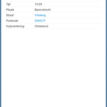
Tijd
10:29
Plaats
Barendrecht
Straat
Vlietweg
Postcode
2992CP
Hulpverlening
Onbekend