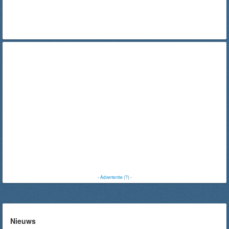
-
Advertentie (?)
-
Nieuws