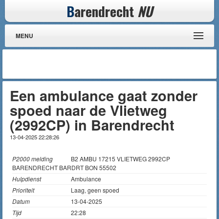
B
arendrecht
NU
MENU
Een ambulance gaat zonder
spoed naar de Vlietweg
(2992CP) in Barendrecht
13-04-2025 22:28:26
P2000 melding
B2 AMBU 17215 VLIETWEG 2992CP
BARENDRECHT BARDRT BON 55502
Hulpdienst
Ambulance
Prioriteit
Laag, geen spoed
Datum
13-04-2025
Tijd
22:28