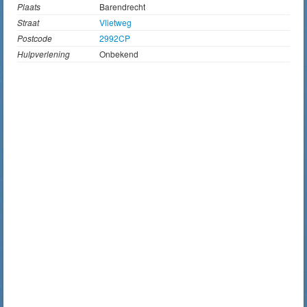
Plaats
Barendrecht
Straat
Vlietweg
Postcode
2992CP
Hulpverlening
Onbekend