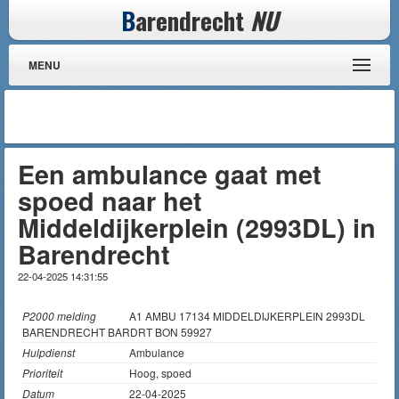
B
arendrecht
NU
MENU
Een ambulance gaat met
spoed naar het
Middeldijkerplein (2993DL) in
Barendrecht
22-04-2025 14:31:55
P2000 melding
A1 AMBU 17134 MIDDELDIJKERPLEIN 2993DL
BARENDRECHT BARDRT BON 59927
Hulpdienst
Ambulance
Prioriteit
Hoog, spoed
Datum
22-04-2025