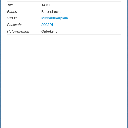
Tijd
14:31
Plaats
Barendrecht
Straat
Middeldijkerplein
Postcode
2993DL
Hulpverlening
Onbekend