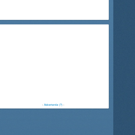
-
Advertentie (?)
-