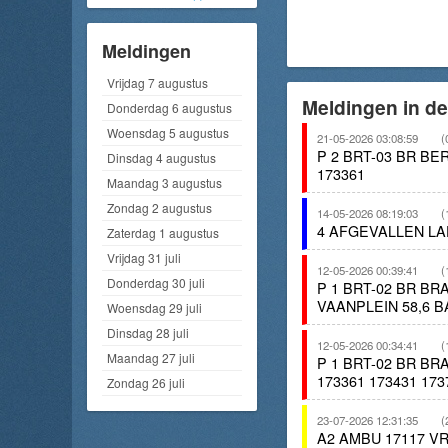
Meldingen
Vrijdag 7 augustus
Meldingen in d
Donderdag 6 augustus
Woensdag 5 augustus
21-05-2026 03:08:59
(
P 2 BRT-03 BR 
Dinsdag 4 augustus
173361
Maandag 3 augustus
Zondag 2 augustus
14-05-2026 08:19:03
(
4 AFGEVALLEN LA
Zaterdag 1 augustus
Vrijdag 31 juli
12-05-2026 00:39:41
(
Donderdag 30 juli
P 1 BRT-02 BR B
VAANPLEIN 58,6 
Woensdag 29 juli
Dinsdag 28 juli
12-05-2026 00:34:41
(
Maandag 27 juli
P 1 BRT-02 BR B
173361 173431 173
Zondag 26 juli
23-07-2026 12:31:35
(
A2 AMBU 17117 