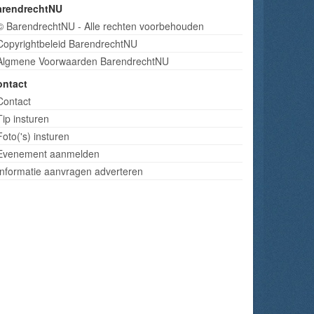
arendrechtNU
© BarendrechtNU - Alle rechten voorbehouden
Copyrightbeleid BarendrechtNU
Algmene Voorwaarden BarendrechtNU
ontact
Contact
Tip insturen
Foto('s) insturen
Evenement aanmelden
Informatie aanvragen adverteren