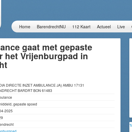
Home
BarendrechtNU
112 Kaart
Actueel
Live
ance gaat met gepaste
 het Vrijenburgpad in
ht
DIA DIRECTE INZET AMBULANCE JA) AMBU 17131
NDRECHT BARDRT BON 61483
ulance
iddeld, gepaste spoed
04-2025
29
endrecht
T
jenburgpad