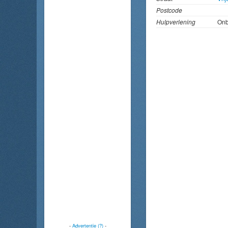
Postcode
Hulpverlening
On
-
Advertentie (?)
-