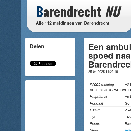
B
arendrecht
NU
Alle 112 meldingen van Barendrecht
Een ambul
Delen
spoed naar
Barendrec
25-04-2025 14:29:49
P2000 melding
A2 
VRIJENBURGPAD BARE
Hulpdienst
Amb
Prioriteit
Gem
Datum
25-
Tijd
14:
Plaats
Bar
Straat
Vri