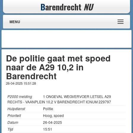
B
arendrecht
NU
MENU
De politie gaat met spoed
naar de A29 10,2 in
Barendrecht
26-04-2025 15:51:28
P2000 melding
1 ONGEVAL WEGVERVOER LETSEL A29
RECHTS - VAANPLEIN 10,2 V BARENDRECHT ICNUM 229797
Hulpdienst
Politie
Prioriteit
Hoog, spoed
Datum
26-04-2025
Tijd
15:51