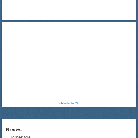
-
Advertentie (?)
-
Nieuws
Homepage