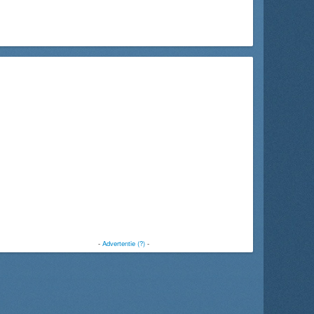
-
Advertentie (?)
-