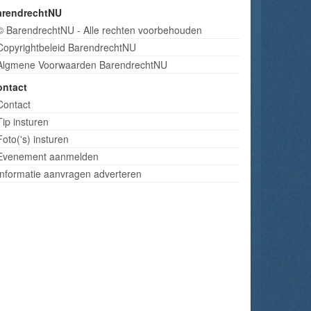
arendrechtNU
© BarendrechtNU - Alle rechten voorbehouden
Copyrightbeleid BarendrechtNU
Algmene Voorwaarden BarendrechtNU
ontact
Contact
Tip insturen
Foto('s) insturen
Evenement aanmelden
Informatie aanvragen adverteren