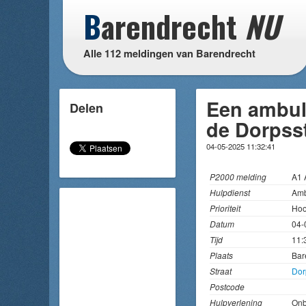
B
arendrecht
NU
Alle 112 meldingen van Barendrecht
Een ambul
Delen
de Dorpsst
04-05-2025 11:32:41
P2000 melding
A1
Hulpdienst
Amb
Prioriteit
Hoo
Datum
04-
Tijd
11:
Plaats
Bar
Straat
Dor
Postcode
Hulpverlening
On