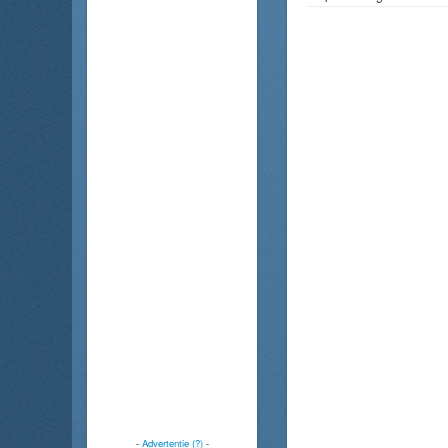
-
Advertentie (?)
-