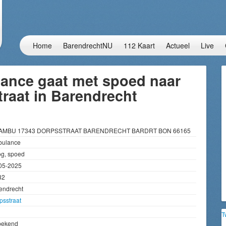
Home
BarendrechtNU
112 Kaart
Actueel
Live
ance gaat met spoed naar
raat in Barendrecht
 AMBU 17343 DORPSSTRAAT BARENDRECHT BARDRT BON 66165
ulance
g, spoed
05-2025
32
endrecht
psstraat
T
bekend