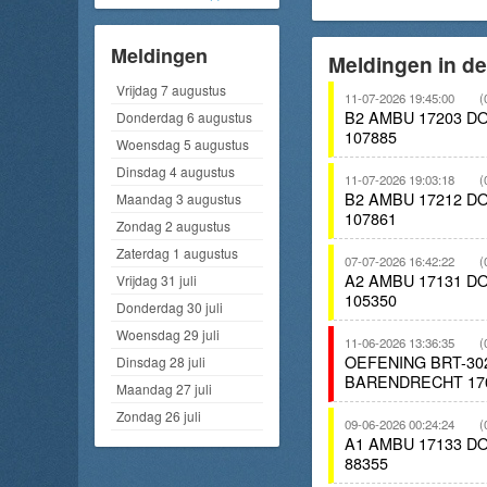
Meldingen
Meldingen in de
Vrijdag 7 augustus
11-07-2026 19:45:00
(
B2 AMBU 17203 
Donderdag 6 augustus
107885
Woensdag 5 augustus
Dinsdag 4 augustus
11-07-2026 19:03:18
(
B2 AMBU 17212 
Maandag 3 augustus
107861
Zondag 2 augustus
Zaterdag 1 augustus
07-07-2026 16:42:22
(
A2 AMBU 17131 
Vrijdag 31 juli
105350
Donderdag 30 juli
Woensdag 29 juli
11-06-2026 13:36:35
(
OEFENING BRT-3
Dinsdag 28 juli
BARENDRECHT 170
Maandag 27 juli
Zondag 26 juli
09-06-2026 00:24:24
(
A1 AMBU 17133 
88355