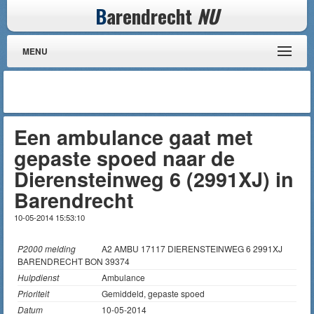
B
arendrecht
NU
MENU
Een ambulance gaat met
gepaste spoed naar de
Dierensteinweg 6 (2991XJ) in
Barendrecht
10-05-2014 15:53:10
P2000 melding
A2 AMBU 17117 DIERENSTEINWEG 6 2991XJ
BARENDRECHT BON 39374
Hulpdienst
Ambulance
Prioriteit
Gemiddeld, gepaste spoed
Datum
10-05-2014