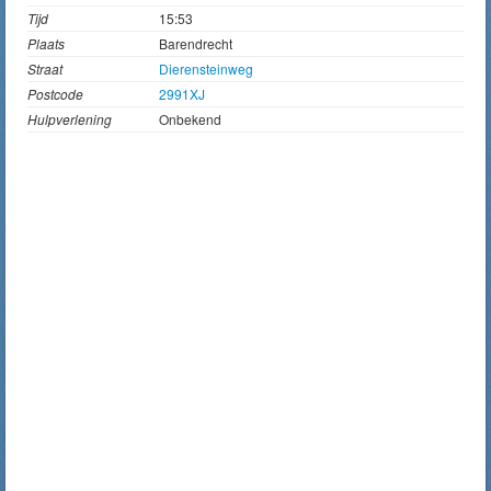
Tijd
15:53
Plaats
Barendrecht
Straat
Dierensteinweg
Postcode
2991XJ
Hulpverlening
Onbekend