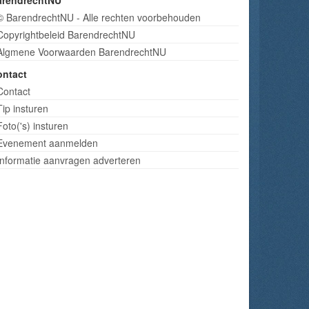
arendrechtNU
© BarendrechtNU - Alle rechten voorbehouden
Copyrightbeleid BarendrechtNU
Algmene Voorwaarden BarendrechtNU
ontact
Contact
Tip insturen
Foto('s) insturen
Evenement aanmelden
Informatie aanvragen adverteren