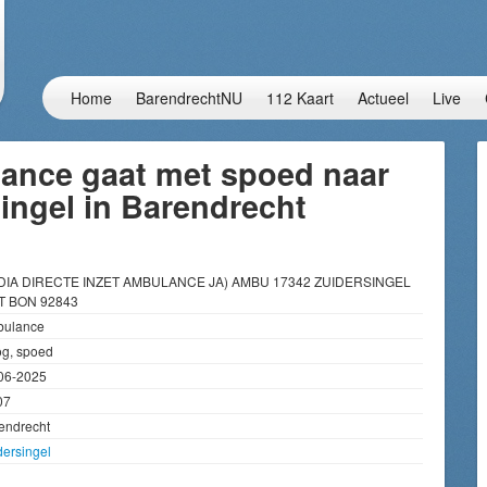
Home
BarendrechtNU
112 Kaart
Actueel
Live
ance gaat met spoed naar
ingel in Barendrecht
DIA DIRECTE INZET AMBULANCE JA) AMBU 17342 ZUIDERSINGEL
 BON 92843
ulance
g, spoed
06-2025
07
endrecht
dersingel