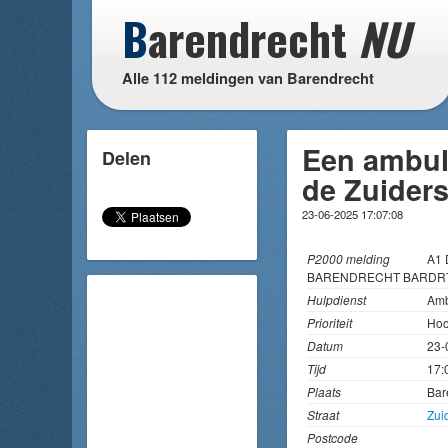
B
arendrecht
NU
Alle 112 meldingen van Barendrecht
Een ambul
Delen
de Zuiders
23-06-2025 17:07:08
P2000 melding
A1 
BARENDRECHT BARDRT
Hulpdienst
Amb
Prioriteit
Hoo
Datum
23-
Tijd
17:
Plaats
Bar
Straat
Zui
Postcode