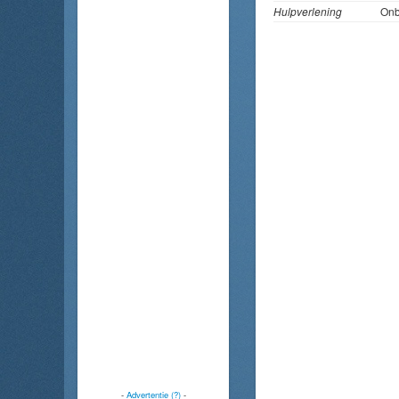
Hulpverlening
On
-
Advertentie (?)
-