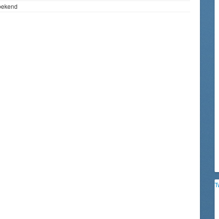
bekend
T