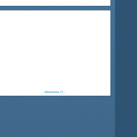
-
Advertentie (?)
-