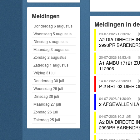
Meldingen
Meldingen in de
Donderdag 6 augustus
Woensdag 5 augustus
23-07-2026 17:36:07
(
A2 DIA DIRECTE 
Dinsdag 4 augustus
2993PR BARENDR
Maandag 3 augustus
Zondag 2 augustus
20-07-2026 15:53:48
(
A1 AMBU 17121 Z
Zaterdag 1 augustus
112906
Vrijdag 31 juli
Donderdag 30 juli
14-07-2026 20:30:09
(
P 2 BRT-03 DIER
Woensdag 29 juli
Dinsdag 28 juli
04-07-2026 21:30:09
(
2 AFGEVALLEN LA
Maandag 27 juli
Zondag 26 juli
04-07-2026 10:21:05
(
Zaterdag 25 juli
A2 DIA DIRECTE 
2993PR BARENDR
28-06-2026 23:21:45
(