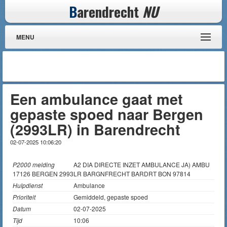
B
arendrecht
NU
MENU
Een ambulance gaat met
gepaste spoed naar Bergen
(2993LR) in Barendrecht
02-07-2025 10:06:20
P2000 melding
A2 DIA DIRECTE INZET AMBULANCE JA) AMBU
17126 BERGEN 2993LR BARGNFRECHT BARDRT BON 97814
Hulpdienst
Ambulance
Prioriteit
Gemiddeld, gepaste spoed
Datum
02-07-2025
Tijd
10:06