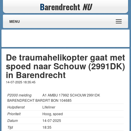
B
arendrecht
NU
MENU
De traumahelikopter gaat met
spoed naar Schouw (2991DK)
in Barendrecht
14-07-2025 18:35:45
P2000 melding
A1 AMBU 17992 SCHOUW 2991DK
BARENDRECHT BARDRT BON 104685
Hulpdienst
Lifeliner
Prioriteit
Hoog, spoed
Datum
14-07-2025
Tijd
18:35