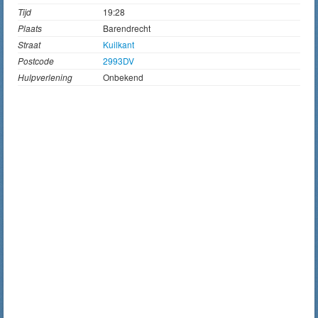
Tijd
19:28
Plaats
Barendrecht
Straat
Kuilkant
Postcode
2993DV
Hulpverlening
Onbekend