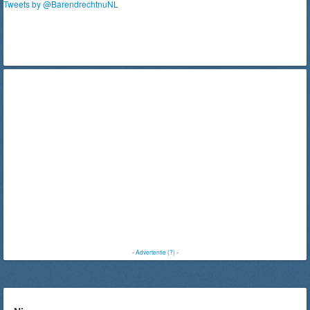
Tweets by @BarendrechtnuNL
-
Advertentie (?)
-