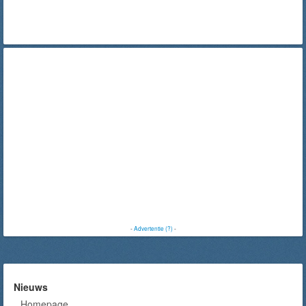
-
Advertentie (?)
-
Nieuws
Homepage