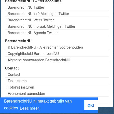
BarendrechtNU Twitter accounts
BarendrechtNU Twitter
BarendrechtNU 112 Meldingen Twitter
BarendrechtNU Weer Twitter
BarendrechtNU Inbraak Meldingen Twitter
BarendrechtNU Agenda Twitter
BarendrechtNU
© BarendrechtNU - Alle rechten voorbehouden
Copyrightbeleid BarendrechtNU
Algmene Voorwaarden BarendrechtNU
Contact
Contact
Tip insturen
Foto('s) insturen
Evenement aanmelden
Informatie aanvragen adverteren
BarendrechtNU.nl maakt gebruikt van
OK!
cookies
Lees meer