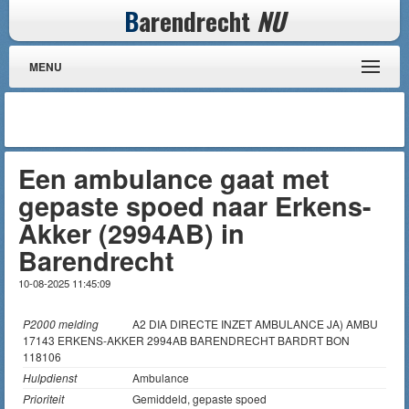
B
arendrecht
NU
MENU
Een ambulance gaat met
gepaste spoed naar Erkens-
Akker (2994AB) in
Barendrecht
10-08-2025 11:45:09
P2000 melding
A2 DIA DIRECTE INZET AMBULANCE JA) AMBU
17143 ERKENS-AKKER 2994AB BARENDRECHT BARDRT BON
118106
Hulpdienst
Ambulance
Prioriteit
Gemiddeld, gepaste spoed