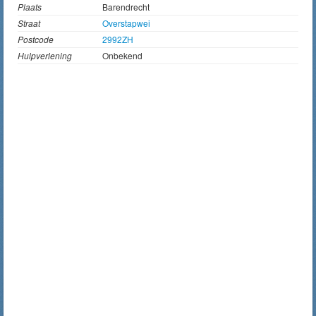
Plaats
Barendrecht
Straat
Overstapwei
Postcode
2992ZH
Hulpverlening
Onbekend