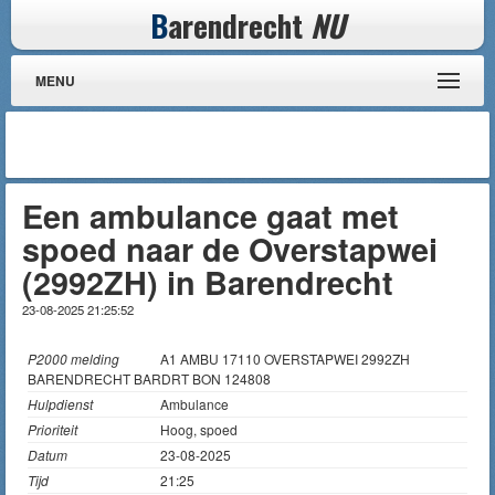
B
arendrecht
NU
MENU
Een ambulance gaat met
spoed naar de Overstapwei
(2992ZH) in Barendrecht
23-08-2025 21:25:52
P2000 melding
A1 AMBU 17110 OVERSTAPWEI 2992ZH
BARENDRECHT BARDRT BON 124808
Hulpdienst
Ambulance
Prioriteit
Hoog, spoed
Datum
23-08-2025
Tijd
21:25