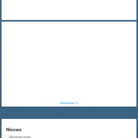
-
Advertentie (?)
-
Nieuws
Homepage