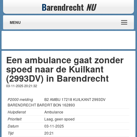
B
arendrecht
NU
MENU
Een ambulance gaat zonder
spoed naar de Kuilkant
(2993DV) in Barendrecht
03-11-2025 20:21:32
P2000 melding
B2 AMBU 17218 KUILKANT 2993DV
BARENDRECHT BARDRT BON 162893
Hulpdienst
Ambulance
Prioriteit
Laag, geen spoed
Datum
03-11-2025
Tijd
20:21