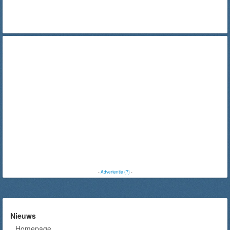
-
Advertentie (?)
-
Nieuws
Homepage