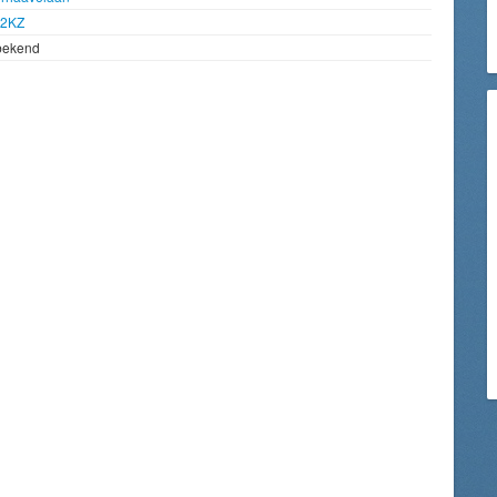
92KZ
bekend