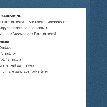
arendrechtNU
© BarendrechtNU - Alle rechten voorbehouden
Copyrightbeleid BarendrechtNU
Algmene Voorwaarden BarendrechtNU
ontact
Contact
Tip insturen
Foto('s) insturen
Evenement aanmelden
Informatie aanvragen adverteren