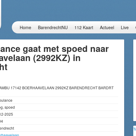
Home
BarendrechtNU
112 Kaart
Actueel
Live
ance gaat met spoed naar
avelaan (2992KZ) in
ht
 AMBU 17142 BOERHAAVELAAN 2992KZ BARENDRECHT BARDRT
ulance
g, spoed
12-2025
04
endrecht
T
rhaavelaan