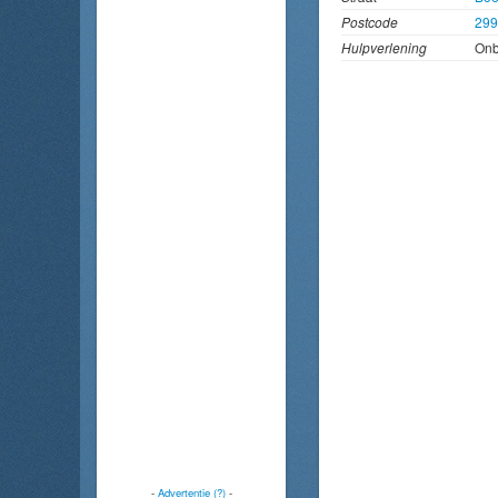
Postcode
29
Hulpverlening
On
-
Advertentie (?)
-