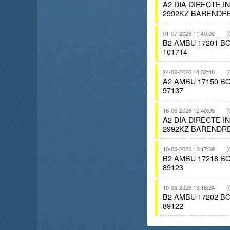
A2 DIA DIRECTE 
2992KZ BARENDRE
01-07-2026 11:40:03
(
B2 AMBU 17201 
101714
24-06-2026 14:32:48
(
A2 AMBU 17150 
97137
18-06-2026 12:40:05
(
A2 DIA DIRECTE 
2992KZ BARENDR
10-06-2026 13:17:39
(
B2 AMBU 17218 
89123
10-06-2026 13:16:24
(
B2 AMBU 17202 
89122