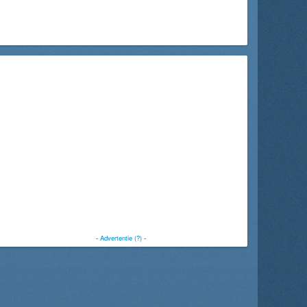
-
Advertentie (?)
-