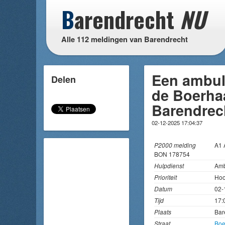
B
arendrecht
NU
Alle 112 meldingen van Barendrecht
Een ambul
Delen
de Boerha
Barendrec
02-12-2025 17:04:37
P2000 melding
A1
BON 178754
Hulpdienst
Amb
Prioriteit
Hoo
Datum
02-
Tijd
17:
Plaats
Bar
Straat
Boe