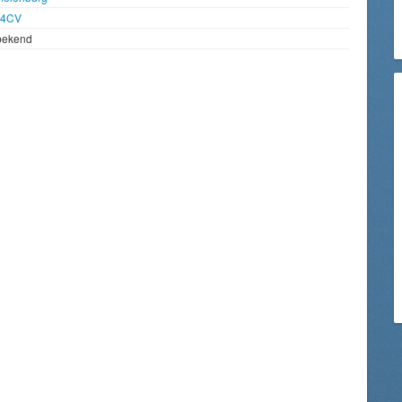
94CV
bekend