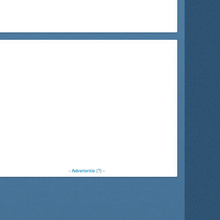
-
Advertentie (?)
-