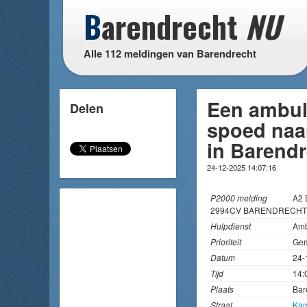
B
arendrecht
NU
Alle 112 meldingen van Barendrecht
Een ambul
Delen
spoed naa
in Barend
24-12-2025 14:07:16
P2000 melding
A2
2994CV BARENDRECHT
Hulpdienst
Amb
Prioriteit
Gem
Datum
24-
Tijd
14:
Plaats
Bar
Straat
Kam