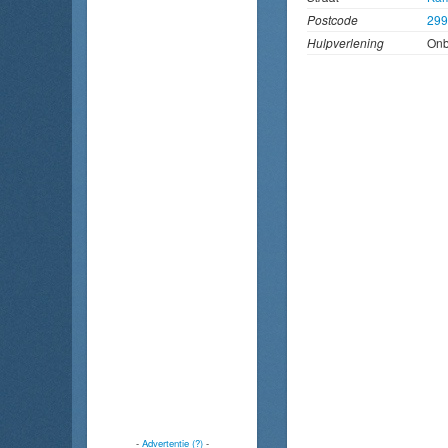
Postcode
29
Hulpverlening
On
-
Advertentie (?)
-