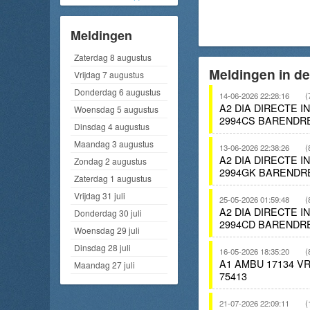
Meldingen
Zaterdag 8 augustus
Meldingen in d
Vrijdag 7 augustus
Donderdag 6 augustus
14-06-2026 22:28:16
(
A2 DIA DIRECTE 
Woensdag 5 augustus
2994CS BARENDR
Dinsdag 4 augustus
Maandag 3 augustus
13-06-2026 22:38:26
(
A2 DIA DIRECTE 
Zondag 2 augustus
2994GK BARENDR
Zaterdag 1 augustus
Vrijdag 31 juli
25-05-2026 01:59:48
(
A2 DIA DIRECTE 
Donderdag 30 juli
2994CD BARENDR
Woensdag 29 juli
Dinsdag 28 juli
16-05-2026 18:35:20
(
A1 AMBU 17134 
Maandag 27 juli
75413
21-07-2026 22:09:11
(