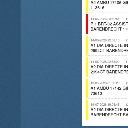
A2 AMBU 17106 
113616
14-06-2026 23:10:54
(
P 1 BRT-02 ASSI
BARENDRECHT 173
14-06-2026 22:58:18
(
A1 DIA DIRECTE 
2994CT BARENDR
14-06-2026 22:53:20
(
A2 DIA DIRECTE 
2994CT BARENDR
13-05-2026 01:33:20
(
A1 AMBU 17142 
73610
19-07-2026 19:08:45
(
A2 DIA DIRECTE 
BARENDRECHT BA