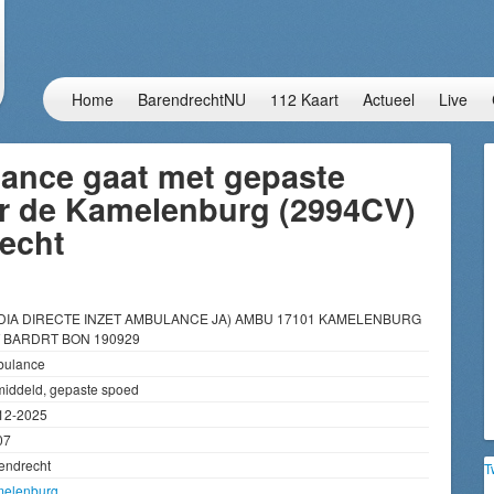
Home
BarendrechtNU
112 Kaart
Actueel
Live
ance gaat met gepaste
r de Kamelenburg (2994CV)
recht
 DIA DIRECTE INZET AMBULANCE JA) AMBU 17101 KAMELENBURG
 BARDRT BON 190929
ulance
iddeld, gepaste spoed
12-2025
07
endrecht
T
elenburg