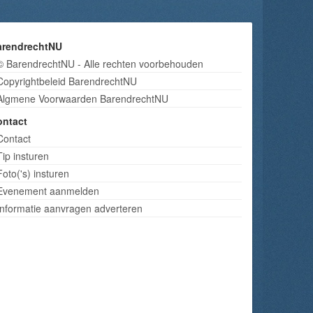
arendrechtNU
© BarendrechtNU - Alle rechten voorbehouden
Copyrightbeleid BarendrechtNU
Algmene Voorwaarden BarendrechtNU
ontact
Contact
Tip insturen
Foto('s) insturen
Evenement aanmelden
Informatie aanvragen adverteren