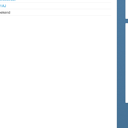
1AJ
bekend