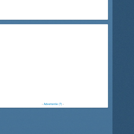
-
Advertentie (?)
-