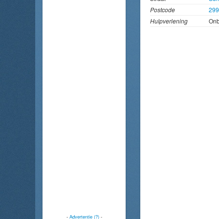
Postcode
299
Hulpverlening
On
-
Advertentie (?)
-