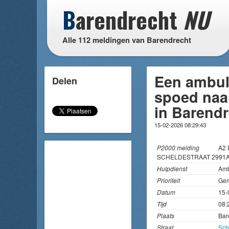
B
arendrecht
NU
Alle 112 meldingen van Barendrecht
Een ambul
Delen
spoed naar
in Barend
15-02-2026 08:29:43
P2000 melding
A2 
SCHELDESTRAAT 2991
Hulpdienst
Amb
Prioriteit
Gem
Datum
15-
Tijd
08:
Plaats
Bar
Straat
Sch