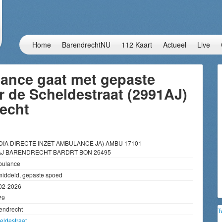
Home
BarendrechtNU
112 Kaart
Actueel
Live
ance gaat met gepaste
 de Scheldestraat (2991AJ)
recht
DIA DIRECTE INZET AMBULANCE JA) AMBU 17101
AJ BARENDRECHT BARDRT BON 26495
ulance
iddeld, gepaste spoed
02-2026
29
endrecht
T
eldestraat