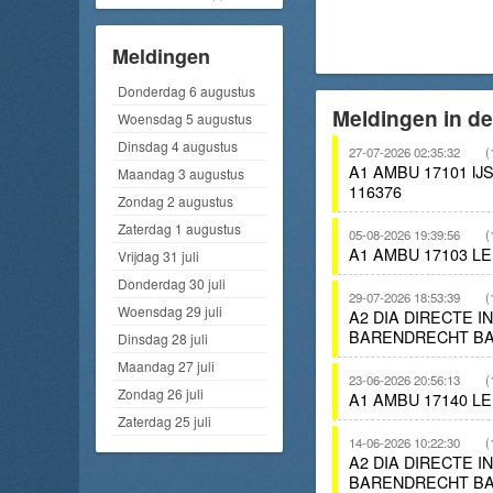
Meldingen
Donderdag 6 augustus
Meldingen in de
Woensdag 5 augustus
Dinsdag 4 augustus
27-07-2026 02:35:32
(
A1 AMBU 17101 I
Maandag 3 augustus
116376
Zondag 2 augustus
Zaterdag 1 augustus
05-08-2026 19:39:56
(
A1 AMBU 17103 L
Vrijdag 31 juli
Donderdag 30 juli
29-07-2026 18:53:39
(
Woensdag 29 juli
A2 DIA DIRECTE 
BARENDRECHT BA
Dinsdag 28 juli
Maandag 27 juli
23-06-2026 20:56:13
(
Zondag 26 juli
A1 AMBU 17140 L
Zaterdag 25 juli
14-06-2026 10:22:30
(
A2 DIA DIRECTE 
BARENDRECHT BA