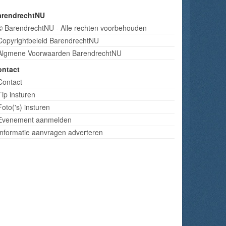
arendrechtNU
© BarendrechtNU - Alle rechten voorbehouden
Copyrightbeleid BarendrechtNU
Algmene Voorwaarden BarendrechtNU
ontact
Contact
Tip insturen
Foto('s) insturen
Evenement aanmelden
Informatie aanvragen adverteren