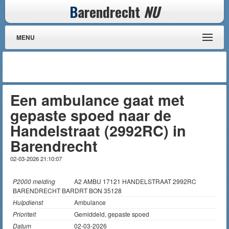
B
arendrecht
NU
MENU
Een ambulance gaat met
gepaste spoed naar de
Handelstraat (2992RC) in
Barendrecht
02-03-2026 21:10:07
P2000 melding
A2 AMBU 17121 HANDELSTRAAT 2992RC
BARENDRECHT BARDRT BON 35128
Hulpdienst
Ambulance
Prioriteit
Gemiddeld, gepaste spoed
Datum
02-03-2026