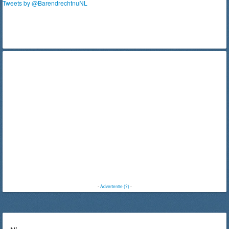
Tweets by @BarendrechtnuNL
-
Advertentie (?)
-