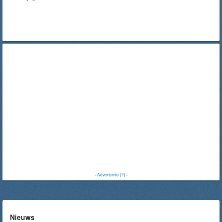
-
Advertentie (?)
-
Nieuws