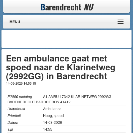
B
arendrecht
NU
MENU
Een ambulance gaat met
spoed naar de Klarinetweg
(2992GG) in Barendrecht
14-03-2026 14:55:15
P2000 melding
A1 AMBU 17342 KLARINETWEG 2992GG
BARENDRECHT BARDRT BON 41412
Hulpdienst
Ambulance
Prioriteit
Hoog, spoed
Datum
14-03-2026
Tijd
14:55