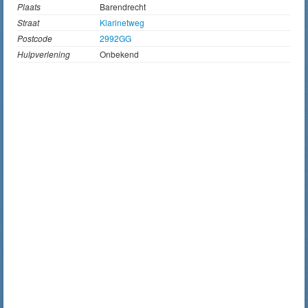
Plaats
Barendrecht
Straat
Klarinetweg
Postcode
2992GG
Hulpverlening
Onbekend